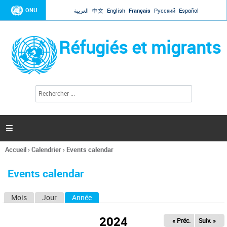
Jump to navigation
ONU
العربية
中文
English
Français
Русский
Español
Réfugiés et migrants
R
F
e
o
c
r
h
e
m
r

u
c
l
h
Accueil
›
Calendrier
›
Events calendar
a
e
Vous
r
i
êtes
r
Events calendar
ici
e
d
Mois
Jour
Année
(onglet actif)
O
e
r
n
e
2024
« Préc.
Suiv. »
g