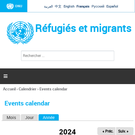
Jump to navigation
ONU
العربية
中文
English
Français
Русский
Español
Réfugiés et migrants
R
F
e
o
c
r
h
e
m
r

u
c
l
h
Accueil
›
Calendrier
›
Events calendar
a
e
Vous
r
i
êtes
r
Events calendar
ici
e
d
Mois
Jour
Année
(onglet actif)
O
e
r
n
e
2024
« Préc.
Suiv. »
g