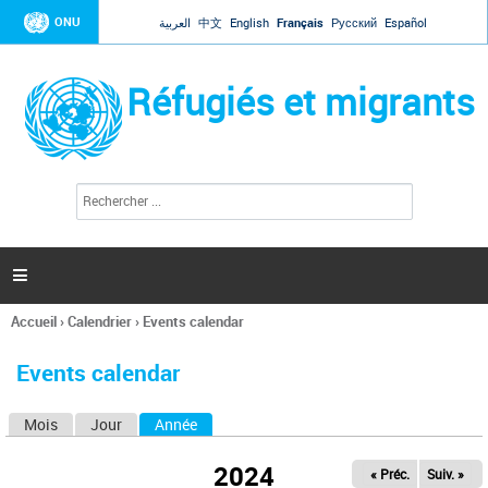
Jump to navigation
ONU
العربية
中文
English
Français
Русский
Español
Réfugiés et migrants
R
F
e
o
c
r
h
e
m
r

u
c
l
h
Accueil
›
Calendrier
›
Events calendar
a
e
Vous
r
i
êtes
r
Events calendar
ici
e
d
Mois
Jour
Année
(onglet actif)
O
e
r
n
e
2024
« Préc.
Suiv. »
g