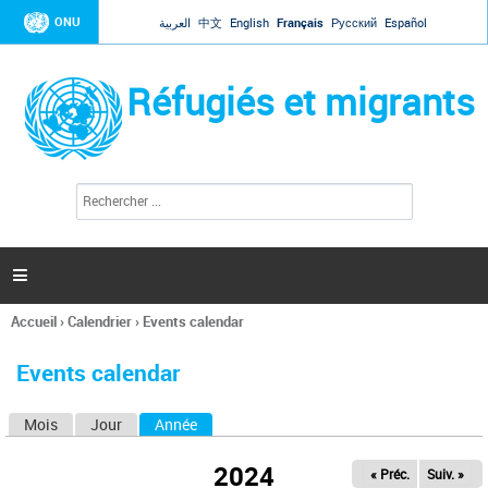
Jump to navigation
ONU
العربية
中文
English
Français
Русский
Español
Réfugiés et migrants
R
F
e
o
c
r
h
e
m
r

u
c
l
h
Accueil
›
Calendrier
›
Events calendar
a
e
Vous
r
i
êtes
r
Events calendar
ici
e
d
Mois
Jour
Année
(onglet actif)
O
e
r
n
e
2024
« Préc.
Suiv. »
g