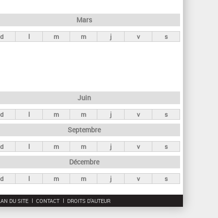
h
e
Mars
r
d
l
m
m
j
v
s
c
h
e
Juin
d
l
m
m
j
v
s
Septembre
d
l
m
m
j
v
s
Décembre
d
l
m
m
j
v
s
AN DU SITE
CONTACT
DROITS D'AUTEUR