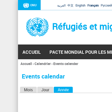
ONU
العربية
中文
English
Français
Русский
Réfugiés et mi
ACCUEIL
PACTE MONDIAL POUR LES M
Accueil
›
Calendrier
›
Events calendar
Vous
êtes
Events calendar
ici
O
Mois
Jour
Année
(onglet actif)
n
g
l