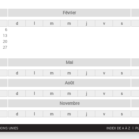
Février
d
l
m
m
j
v
s
6
13
20
27
Mai
d
l
m
m
j
v
s
Août
d
l
m
m
j
v
s
Novembre
d
l
m
m
j
v
s
IONS UNIES
INDEX DE A À Z
PL