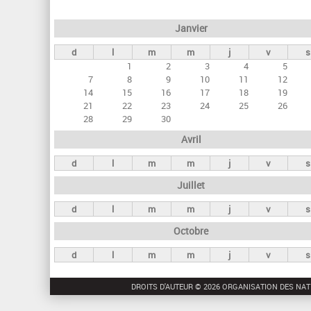
e
Janvier
t
d
l
m
m
j
v
s
s
1
2
3
4
5
p
7
8
9
10
11
12
r
14
15
16
17
18
19
21
22
23
24
25
26
i
28
29
30
n
Avril
c
d
l
m
m
j
v
s
i
Juillet
p
a
d
l
m
m
j
v
s
u
Octobre
x
d
l
m
m
j
v
s
DROITS D'AUTEUR © 2026 ORGANISATION DES NAT