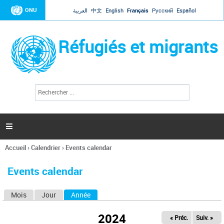
Jump to navigation
ONU
العربية
中文
English
Français
Русский
Español
Réfugiés et migrants
R
F
e
o
c
r
h
e
m
r

u
c
l
h
Accueil
›
Calendrier
›
Events calendar
a
e
Vous
r
i
êtes
r
Events calendar
ici
e
d
Mois
Jour
Année
(onglet actif)
O
e
r
n
e
2024
« Préc.
Suiv. »
g