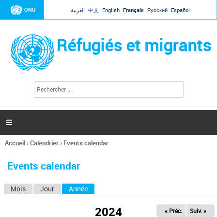
Jump to navigation
ONU
العربية
中文
English
Français
Русский
Español
Réfugiés et migrants
R
F
e
o
c
r
h
e
m
r

u
c
l
h
Accueil
›
Calendrier
›
Events calendar
a
e
Vous
r
i
êtes
r
Events calendar
ici
e
d
Mois
Jour
Année
(onglet actif)
O
e
r
n
e
2024
« Préc.
Suiv. »
g