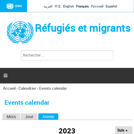
Jump to navigation
ONU
العربية
中文
English
Français
Русский
Español
Réfugiés et migrants
R
F
e
o
c
r
h
e
m
r

u
c
l
h
Accueil
›
Calendrier
›
Events calendar
a
e
Vous
r
i
êtes
r
Events calendar
ici
e
d
Mois
Jour
Année
(onglet actif)
O
e
r
n
e
2023
Suiv. »
g