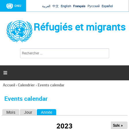
Jump to navigation
ONU
العربية
中文
English
Français
Русский
Español
Réfugiés et migrants
R
F
e
o
c
r
h
e
m
r

u
c
l
h
Accueil
›
Calendrier
›
Events calendar
a
e
Vous
r
i
êtes
r
Events calendar
ici
e
d
Mois
Jour
Année
(onglet actif)
O
e
r
n
e
2023
Suiv. »
g