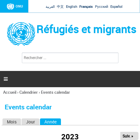
Jump to navigation
ONU
العربية
中文
English
Français
Русский
Español
Réfugiés et migrants
R
F
e
o
c
r
h
e
m
r

u
c
l
h
Accueil
›
Calendrier
›
Events calendar
a
e
Vous
r
i
êtes
r
Events calendar
ici
e
d
Mois
Jour
Année
(onglet actif)
O
e
r
n
e
2023
Suiv. »
g