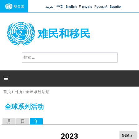
Jump to navigation
联合国
العربية
中文
English
Français
Русский
Español
难民和移民
搜
搜
索
索
表
单

首页
›
日历
›
全球系列活动
你
在
全球系列活动
这
里
月
日
年
（活动标签）
主
标
2023
Next »
签