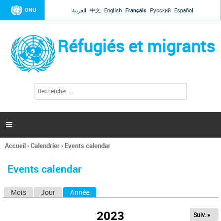
Jump to navigation
ONU
العربية
中文
English
Français
Русский
Español
Réfugiés et migrants
R
F
e
o
c
r
h
e
m
r

u
c
l
h
Accueil
›
Calendrier
›
Events calendar
a
e
Vous
r
i
êtes
r
Events calendar
ici
e
d
Mois
Jour
Année
(onglet actif)
O
e
r
n
e
2023
Suiv. »
g