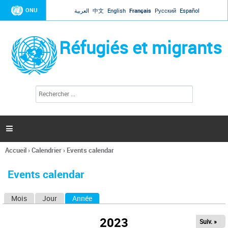
Jump to navigation
ONU
العربية
中文
English
Français
Русский
Español
Réfugiés et migrants
R
F
e
o
c
r
h
e
m
r

u
c
l
h
Accueil
›
Calendrier
›
Events calendar
a
e
Vous
r
i
êtes
r
Events calendar
ici
e
d
Mois
Jour
Année
(onglet actif)
O
e
r
n
e
2023
Suiv. »
g