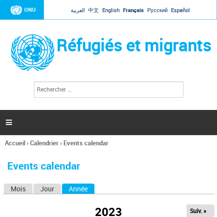
Jump to navigation
ONU
العربية
中文
English
Français
Русский
Español
Réfugiés et migrants
R
F
e
o
c
r
h
e
m
r

u
c
l
h
Accueil
›
Calendrier
›
Events calendar
a
e
Vous
r
i
êtes
r
Events calendar
ici
e
d
Mois
Jour
Année
(onglet actif)
O
e
r
n
e
2023
Suiv. »
g