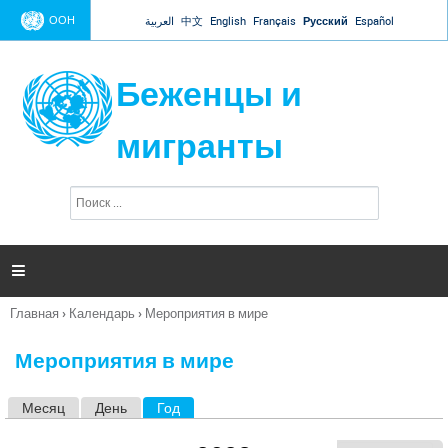
Jump to navigation
ООН
العربية
中文
English
Français
Русский
Español
Беженцы и
мигранты
П
Ф
о
о
и
р
с
к
м

а
п
Главная
›
Календарь
›
Мероприятия в мире
о
Вы
и
здесь
с
Мероприятия в мире
к
а
Месяц
День
Год
(активная вкладка)
Г
л