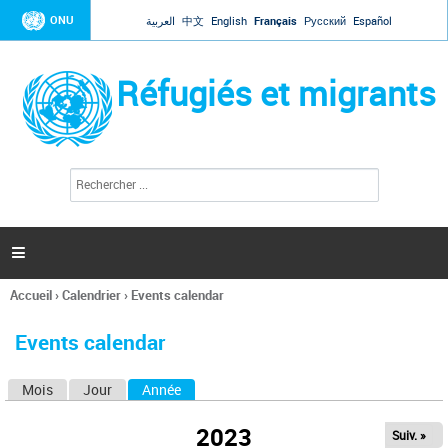
Jump to navigation
ONU
العربية
中文
English
Français
Русский
Español
Réfugiés et migrants
R
F
e
o
c
r
h
e
m
r

u
c
l
h
Accueil
›
Calendrier
›
Events calendar
a
e
Vous
r
i
êtes
r
Events calendar
ici
e
d
Mois
Jour
Année
(onglet actif)
O
e
r
n
e
2023
Suiv. »
g