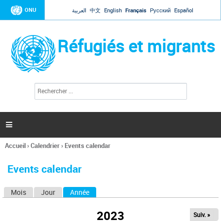
Jump to navigation
ONU
العربية
中文
English
Français
Русский
Español
Réfugiés et migrants
R
F
e
o
c
r
h
e
m
r

u
c
l
h
Accueil
›
Calendrier
›
Events calendar
a
e
Vous
r
i
êtes
r
Events calendar
ici
e
d
Mois
Jour
Année
(onglet actif)
O
e
r
n
e
2023
Suiv. »
g