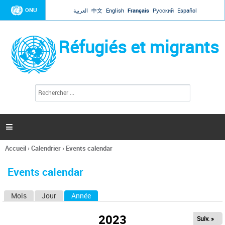
Jump to navigation
ONU
العربية
中文
English
Français
Русский
Español
Réfugiés et migrants
R
F
e
o
c
r
h
e
m
r

u
c
l
h
Accueil
›
Calendrier
›
Events calendar
a
e
Vous
r
i
êtes
r
Events calendar
ici
e
d
Mois
Jour
Année
(onglet actif)
O
e
r
n
e
2023
Suiv. »
g