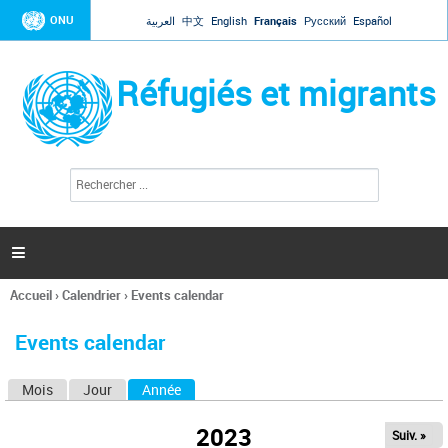
Jump to navigation
ONU
العربية
中文
English
Français
Русский
Español
Réfugiés et migrants
R
F
e
o
c
r
h
e
m
r

u
c
l
h
Accueil
›
Calendrier
›
Events calendar
a
e
Vous
r
i
êtes
r
Events calendar
ici
e
d
Mois
Jour
Année
(onglet actif)
O
e
r
n
e
2023
Suiv. »
g