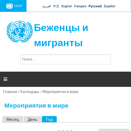
Jump to navigation
ООН
العربية
中文
English
Français
Русский
Español
Беженцы и
мигранты
П
Ф
о
о
и
р
с
к
м

а
п
Главная
›
Календарь
›
Мероприятия в мире
о
Вы
и
здесь
с
Мероприятия в мире
к
а
Месяц
День
Год
(активная вкладка)
Г
л