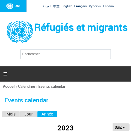
Jump to navigation
ONU
العربية
中文
English
Français
Русский
Español
Réfugiés et migrants
R
F
e
o
c
r
h
e
m
r

u
c
l
h
Accueil
›
Calendrier
›
Events calendar
a
e
Vous
r
i
êtes
r
Events calendar
ici
e
d
Mois
Jour
Année
(onglet actif)
O
e
r
n
e
2023
Suiv. »
g