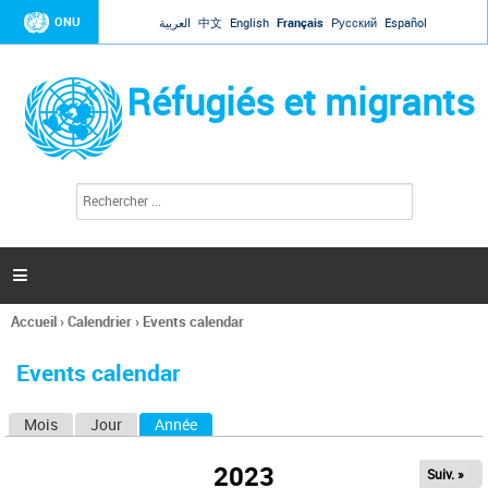
Jump to navigation
ONU
العربية
中文
English
Français
Русский
Español
Réfugiés et migrants
R
F
e
o
c
r
h
e
m
r

u
c
l
h
Accueil
›
Calendrier
›
Events calendar
a
e
Vous
r
i
êtes
r
Events calendar
ici
e
d
Mois
Jour
Année
(onglet actif)
O
e
r
n
e
2023
Suiv. »
g