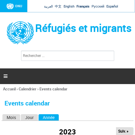
Jump to navigation
ONU
العربية
中文
English
Français
Русский
Español
Réfugiés et migrants
R
F
e
o
c
r
h
e
m
r

u
c
l
h
Accueil
›
Calendrier
›
Events calendar
a
e
Vous
r
i
êtes
r
Events calendar
ici
e
d
Mois
Jour
Année
(onglet actif)
O
e
r
n
e
2023
Suiv. »
g