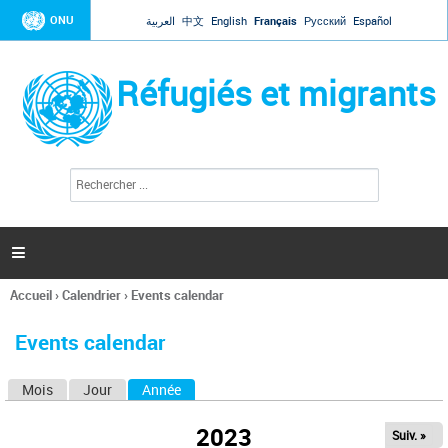
Jump to navigation
ONU
العربية
中文
English
Français
Русский
Español
Réfugiés et migrants
R
F
e
o
c
r
h
e
m
r

u
c
l
h
Accueil
›
Calendrier
›
Events calendar
a
e
Vous
r
i
êtes
r
Events calendar
ici
e
d
Mois
Jour
Année
(onglet actif)
O
e
r
n
e
2023
Suiv. »
g