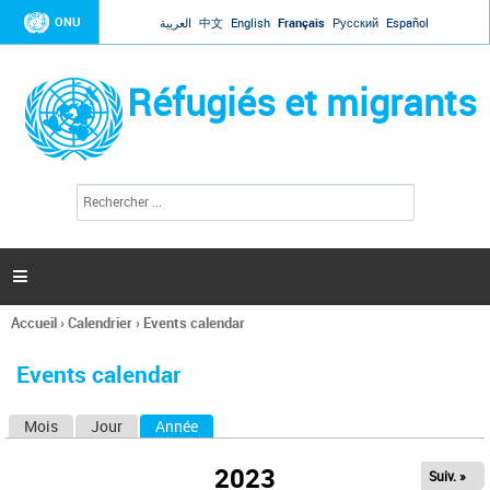
Jump to navigation
ONU
العربية
中文
English
Français
Русский
Español
Réfugiés et migrants
R
F
e
o
c
r
h
e
m
r

u
c
l
h
Accueil
›
Calendrier
›
Events calendar
a
e
Vous
r
i
êtes
r
Events calendar
ici
e
d
Mois
Jour
Année
(onglet actif)
O
e
r
n
e
2023
Suiv. »
g