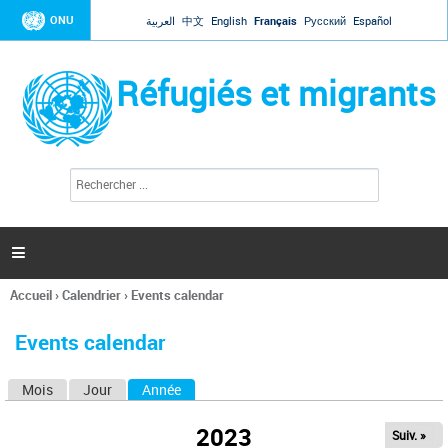
Jump to navigation
ONU
العربية
中文
English
Français
Русский
Español
Réfugiés et migrants
R
F
e
o
c
r
h
e
m
r

u
c
l
h
Accueil
›
Calendrier
›
Events calendar
a
e
Vous
r
i
êtes
r
Events calendar
ici
e
d
Mois
Jour
Année
(onglet actif)
O
e
r
n
e
2023
Suiv. »
g