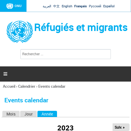
Jump to navigation
ONU
العربية
中文
English
Français
Русский
Español
Réfugiés et migrants
R
F
e
o
c
r
h
e
m
r

u
c
l
h
Accueil
›
Calendrier
›
Events calendar
a
e
Vous
r
i
êtes
r
Events calendar
ici
e
d
Mois
Jour
Année
(onglet actif)
O
e
r
n
e
2023
Suiv. »
g