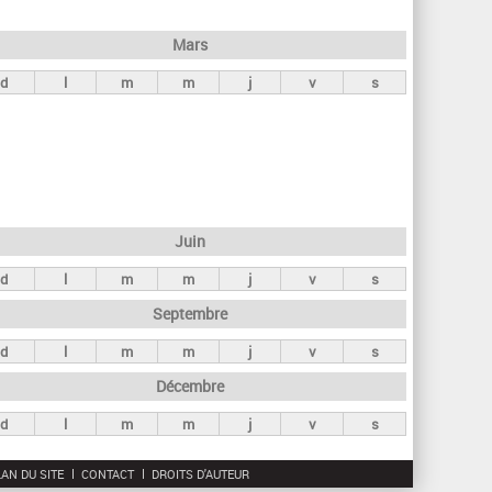
h
e
Mars
r
d
l
m
m
j
v
s
c
h
e
Juin
d
l
m
m
j
v
s
Septembre
d
l
m
m
j
v
s
Décembre
d
l
m
m
j
v
s
AN DU SITE
CONTACT
DROITS D'AUTEUR