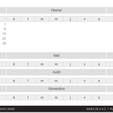
Février
d
l
m
m
j
v
s
1
8
15
22
29
Mai
d
l
m
m
j
v
s
Août
d
l
m
m
j
v
s
Novembre
d
l
m
m
j
v
s
IONS UNIES
INDEX DE A À Z
PL