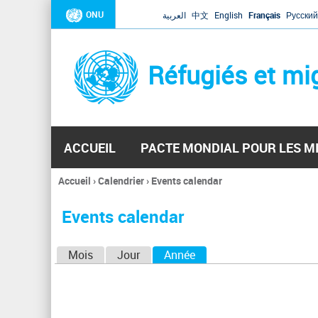
ONU
العربية
中文
English
Français
Русский
Réfugiés et mi
ACCUEIL
PACTE MONDIAL POUR LES M
Accueil
›
Calendrier
›
Events calendar
Vous
êtes
Events calendar
ici
O
Mois
Jour
Année
(onglet actif)
n
g
l