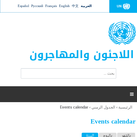
Jump to navigation
العربية
中文
English
Français
Русский
Español
UN
اللاجئون والمهاجرون
ا
ب
س
ح
ت
ث
م
ا

ر
ة
الرئيسية
›
الجدول الزمني
›
Events calendar
أنت
ا
هنا
ل
Events calendar
ب
ح
ا
بالشهر
باليوم
السنة
(علامة التبويب النشطة)
ث