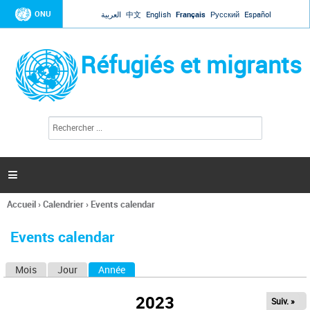
Jump to navigation
ONU
العربية
中文
English
Français
Русский
Español
Réfugiés et migrants
R
F
e
o
c
r
h
e
m
r

u
c
l
h
Accueil
›
Calendrier
›
Events calendar
a
e
Vous
r
i
êtes
r
Events calendar
ici
e
d
Mois
Jour
Année
(onglet actif)
O
e
r
n
e
2023
Suiv. »
g