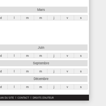
h
e
Mars
r
d
l
m
m
j
v
s
c
h
e
Juin
d
l
m
m
j
v
s
Septembre
d
l
m
m
j
v
s
Décembre
d
l
m
m
j
v
s
AN DU SITE
CONTACT
DROITS D'AUTEUR