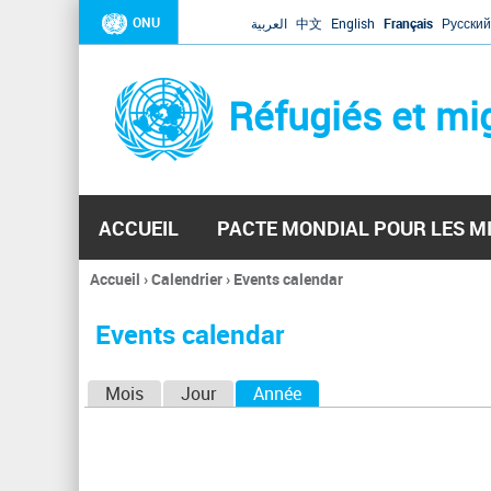
ONU
العربية
中文
English
Français
Русский
Réfugiés et mi
ACCUEIL
PACTE MONDIAL POUR LES M
Accueil
›
Calendrier
›
Events calendar
Vous
êtes
Events calendar
ici
O
Mois
Jour
Année
(onglet actif)
n
g
l