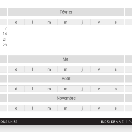
Février
d
l
m
m
j
v
s
7
14
21
28
Mai
d
l
m
m
j
v
s
Août
d
l
m
m
j
v
s
Novembre
d
l
m
m
j
v
s
IONS UNIES
INDEX DE A À Z
PL