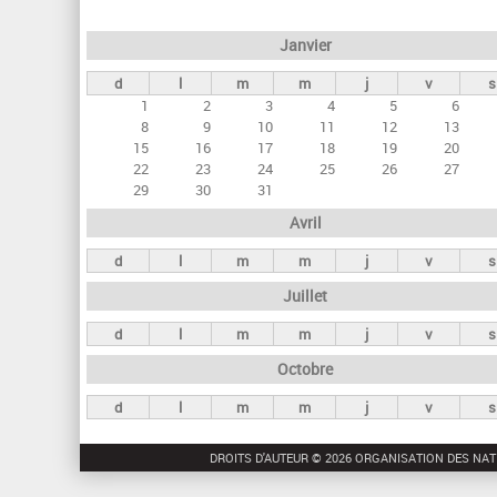
e
Janvier
t
d
l
m
m
j
v
s
s
1
2
3
4
5
6
p
8
9
10
11
12
13
r
15
16
17
18
19
20
22
23
24
25
26
27
i
29
30
31
n
Avril
c
d
l
m
m
j
v
s
i
Juillet
p
a
d
l
m
m
j
v
s
u
Octobre
x
d
l
m
m
j
v
s
DROITS D'AUTEUR © 2026 ORGANISATION DES NAT