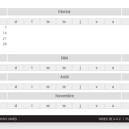
Février
d
l
m
m
j
v
s
7
14
21
28
Mai
d
l
m
m
j
v
s
Août
d
l
m
m
j
v
s
Novembre
d
l
m
m
j
v
s
IONS UNIES
INDEX DE A À Z
PL