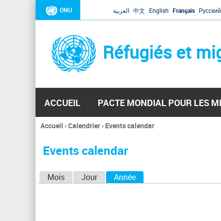
ONU
العربية
中文
English
Français
Русский
Réfugiés et mi
ACCUEIL
PACTE MONDIAL POUR LES M
Accueil
›
Calendrier
›
Events calendar
Vous
êtes
Events calendar
ici
O
Mois
Jour
Année
(onglet actif)
n
g
l