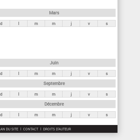
h
e
Mars
r
d
l
m
m
j
v
s
c
h
e
Juin
d
l
m
m
j
v
s
Septembre
d
l
m
m
j
v
s
Décembre
d
l
m
m
j
v
s
AN DU SITE
CONTACT
DROITS D'AUTEUR