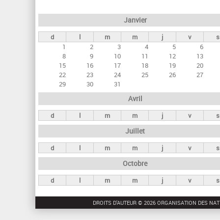
e
Janvier
t
d
l
m
m
j
v
s
s
1
2
3
4
5
6
p
8
9
10
11
12
13
r
15
16
17
18
19
20
22
23
24
25
26
27
i
29
30
31
n
Avril
c
d
l
m
m
j
v
s
i
Juillet
p
a
d
l
m
m
j
v
s
u
Octobre
x
d
l
m
m
j
v
s
DROITS D'AUTEUR © 2026 ORGANISATION DES NAT