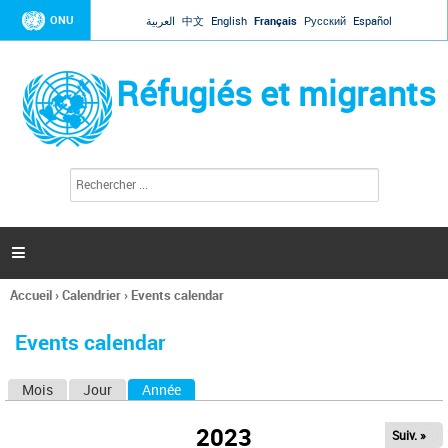
Jump to navigation
ONU
العربية
中文
English
Français
Русский
Español
Réfugiés et migrants
R
F
e
o
c
r
h
e
m
r

u
c
l
h
Accueil
›
Calendrier
›
Events calendar
a
e
Vous
r
i
êtes
r
Events calendar
ici
e
d
Mois
Jour
Année
(onglet actif)
O
e
r
n
e
2023
Suiv. »
g