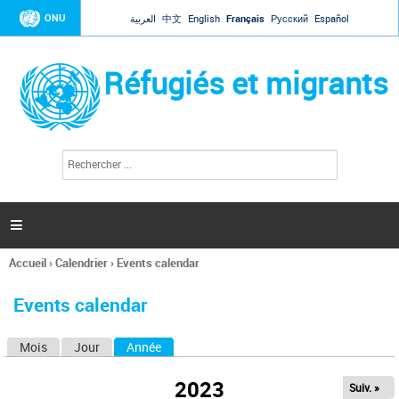
Jump to navigation
ONU
العربية
中文
English
Français
Русский
Español
Réfugiés et migrants
R
F
e
o
c
r
h
e
m
r

u
c
l
h
Accueil
›
Calendrier
›
Events calendar
a
e
Vous
r
i
êtes
r
Events calendar
ici
e
d
Mois
Jour
Année
(onglet actif)
O
e
r
n
e
2023
Suiv. »
g