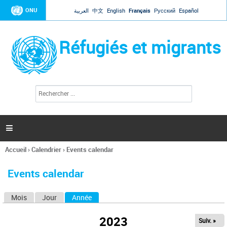
Jump to navigation
ONU
العربية
中文
English
Français
Русский
Español
Réfugiés et migrants
R
F
e
o
c
r
h
e
m
r

u
c
l
h
Accueil
›
Calendrier
›
Events calendar
a
e
Vous
r
i
êtes
r
Events calendar
ici
e
d
Mois
Jour
Année
(onglet actif)
O
e
r
n
e
2023
Suiv. »
g