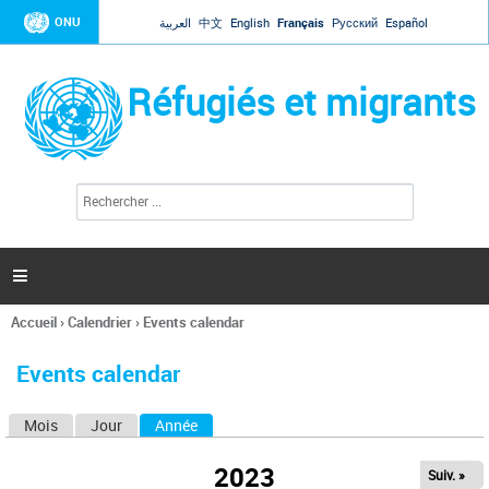
Jump to navigation
ONU
العربية
中文
English
Français
Русский
Español
Réfugiés et migrants
R
F
e
o
c
r
h
e
m
r

u
c
l
h
Accueil
›
Calendrier
›
Events calendar
a
e
Vous
r
i
êtes
r
Events calendar
ici
e
d
Mois
Jour
Année
(onglet actif)
O
e
r
n
e
2023
Suiv. »
g