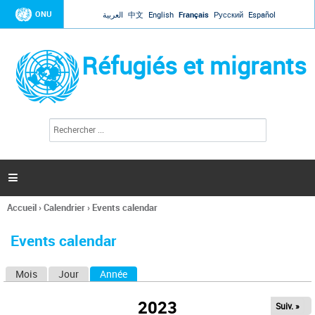
Jump to navigation
ONU
العربية
中文
English
Français
Русский
Español
Réfugiés et migrants
R
F
e
o
c
r
h
e
m
r

u
c
l
h
Accueil
›
Calendrier
›
Events calendar
a
e
Vous
r
i
êtes
r
Events calendar
ici
e
d
Mois
Jour
Année
(onglet actif)
O
e
r
n
e
2023
Suiv. »
g