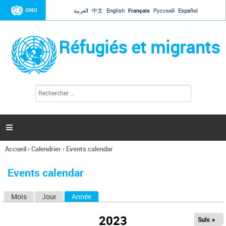
Jump to navigation
ONU
العربية
中文
English
Français
Русский
Español
Réfugiés et migrants
R
F
e
o
c
r
h
e
m
r

u
c
l
h
Accueil
›
Calendrier
›
Events calendar
a
e
Vous
r
i
êtes
r
Events calendar
ici
e
d
Mois
Jour
Année
(onglet actif)
O
e
r
n
e
2023
Suiv. »
g