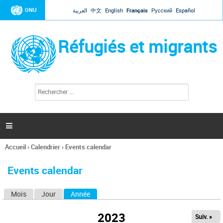
Jump to navigation
ONU
العربية
中文
English
Français
Русский
Español
Réfugiés et migrants
R
F
e
o
c
r
h
e
m
r

u
c
l
h
Accueil
›
Calendrier
›
Events calendar
a
e
Vous
r
i
êtes
r
Events calendar
ici
e
d
Mois
Jour
Année
(onglet actif)
O
e
r
n
e
2023
Suiv. »
g