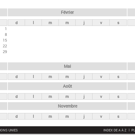
Février
d
l
m
m
j
v
s
1
8
15
22
29
Mai
d
l
m
m
j
v
s
Août
d
l
m
m
j
v
s
Novembre
d
l
m
m
j
v
s
IONS UNIES
INDEX DE A À Z
PL