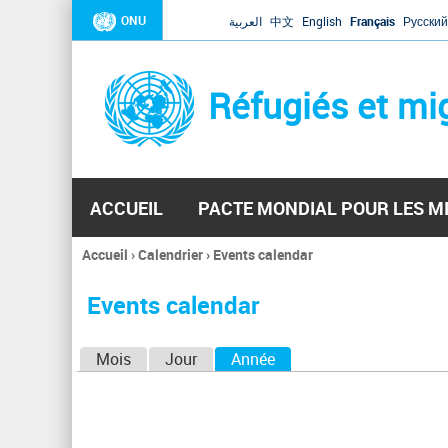
ONU
العربية
中文
English
Français
Русский
Réfugiés et mi
ACCUEIL
PACTE MONDIAL POUR LES M
Accueil
›
Calendrier
›
Events calendar
Vous
êtes
Events calendar
ici
O
Mois
Jour
Année
(onglet actif)
n
g
l