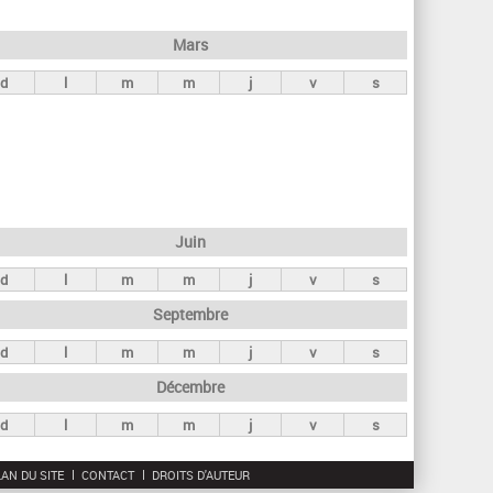
h
e
Mars
r
d
l
m
m
j
v
s
c
h
e
Juin
d
l
m
m
j
v
s
Septembre
d
l
m
m
j
v
s
Décembre
d
l
m
m
j
v
s
AN DU SITE
CONTACT
DROITS D'AUTEUR