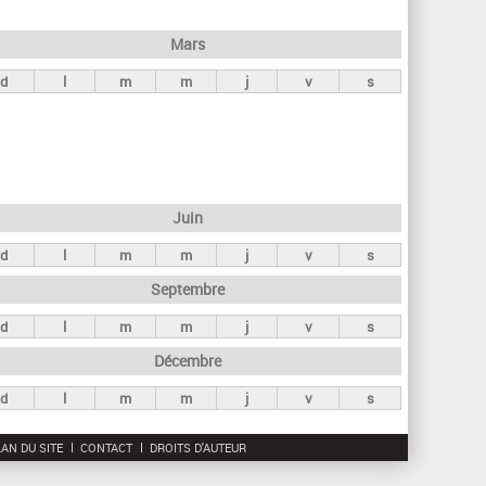
h
e
Mars
r
d
l
m
m
j
v
s
c
h
e
Juin
d
l
m
m
j
v
s
Septembre
d
l
m
m
j
v
s
Décembre
d
l
m
m
j
v
s
AN DU SITE
CONTACT
DROITS D'AUTEUR