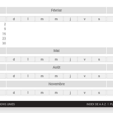
Février
d
l
m
m
j
v
s
2
9
16
23
30
Mai
d
l
m
m
j
v
s
Août
d
l
m
m
j
v
s
Novembre
d
l
m
m
j
v
s
IONS UNIES
INDEX DE A À Z
PL