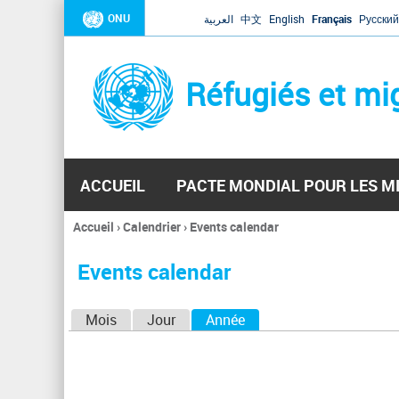
ONU
العربية
中文
English
Français
Русский
Réfugiés et mi
ACCUEIL
PACTE MONDIAL POUR LES M
Accueil
›
Calendrier
›
Events calendar
Vous
êtes
Events calendar
ici
O
Mois
Jour
Année
(onglet actif)
n
g
l