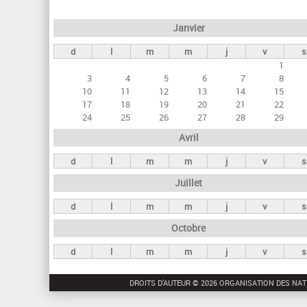
e
Janvier
t
d
l
m
m
j
v
s
s
1
p
3
4
5
6
7
8
r
10
11
12
13
14
15
17
18
19
20
21
22
i
24
25
26
27
28
29
n
Avril
c
d
l
m
m
j
v
s
i
Juillet
p
a
d
l
m
m
j
v
s
u
Octobre
x
d
l
m
m
j
v
s
DROITS D'AUTEUR © 2026 ORGANISATION DES NAT