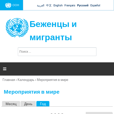
Jump to navigation
ООН
العربية
中文
English
Français
Русский
Español
Беженцы и
мигранты
П
Ф
о
о
и
р
с
к
м

а
п
Главная
›
Календарь
›
Мероприятия в мире
о
Вы
и
здесь
с
Мероприятия в мире
к
а
Месяц
День
Год
(активная вкладка)
Г
л