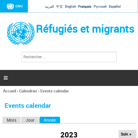
Jump to navigation
ONU
العربية
中文
English
Français
Русский
Español
Réfugiés et migrants
R
F
e
o
c
r
h
e
m
r

u
c
l
h
Accueil
›
Calendrier
›
Events calendar
a
e
Vous
r
i
êtes
r
Events calendar
ici
e
d
Mois
Jour
Année
(onglet actif)
O
e
r
n
e
2023
Suiv. »
g