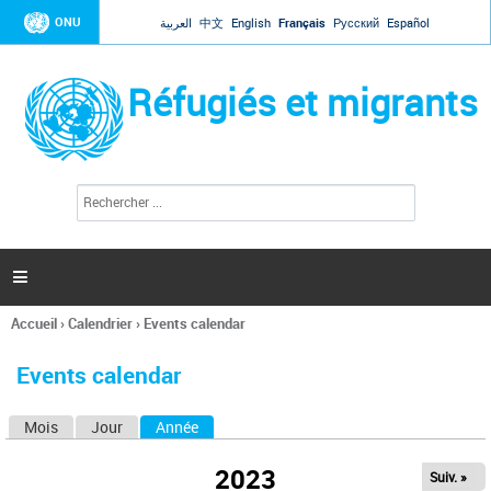
Jump to navigation
ONU
العربية
中文
English
Français
Русский
Español
Réfugiés et migrants
R
F
e
o
c
r
h
e
m
r

u
c
l
h
Accueil
›
Calendrier
›
Events calendar
a
e
Vous
r
i
êtes
r
Events calendar
ici
e
d
Mois
Jour
Année
(onglet actif)
O
e
r
n
e
2023
Suiv. »
g