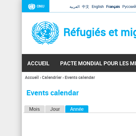
ONU
العربية
中文
English
Français
Русский
Réfugiés et mi
ACCUEIL
PACTE MONDIAL POUR LES M
Accueil
›
Calendrier
›
Events calendar
Vous
êtes
Events calendar
ici
O
Mois
Jour
Année
(onglet actif)
n
g
l