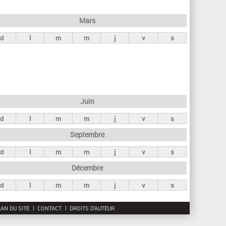
h
e
Mars
r
d
l
m
m
j
v
s
c
h
e
Juin
d
l
m
m
j
v
s
Septembre
d
l
m
m
j
v
s
Décembre
d
l
m
m
j
v
s
AN DU SITE
CONTACT
DROITS D'AUTEUR