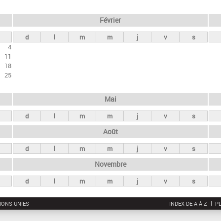
Février
d
l
m
m
j
v
s
4
11
18
25
Mai
d
l
m
m
j
v
s
Août
d
l
m
m
j
v
s
Novembre
d
l
m
m
j
v
s
IONS UNIES
INDEX DE A À Z
PL