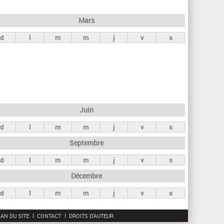
h
e
Mars
r
d
l
m
m
j
v
s
c
h
e
Juin
d
l
m
m
j
v
s
Septembre
d
l
m
m
j
v
s
Décembre
d
l
m
m
j
v
s
AN DU SITE
CONTACT
DROITS D'AUTEUR