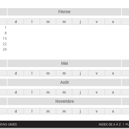
Février
d
l
m
m
j
v
s
1
8
15
22
29
Mai
d
l
m
m
j
v
s
Août
d
l
m
m
j
v
s
Novembre
d
l
m
m
j
v
s
IONS UNIES
INDEX DE A À Z
PL