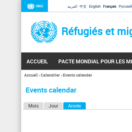
ONU
العربية
中文
English
Français
Русский
Réfugiés et mi
ACCUEIL
PACTE MONDIAL POUR LES M
Accueil
›
Calendrier
›
Events calendar
Vous
êtes
Events calendar
ici
O
Mois
Jour
Année
(onglet actif)
n
g
l