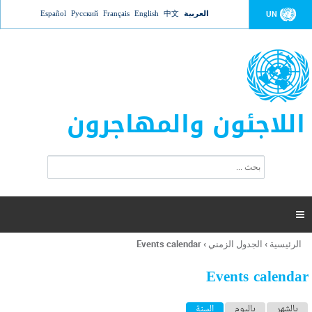
Jump to navigation
العربية
中文
English
Français
Русский
Español
UN
اللاجئون والمهاجرون
ا
ب
س
ح
ت
ث
م
ا

ر
ة
الرئيسية
›
الجدول الزمني
›
Events calendar
أنت
ا
هنا
ل
Events calendar
ب
ح
ا
بالشهر
باليوم
السنة
(علامة التبويب النشطة)
ث