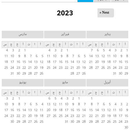
ل
2023
ت
Next »
ب
و
ي
يناير
فبراير
مارس
ب
أ
ا
ث
أ
خ
ج
س
أ
ا
ث
أ
خ
ج
س
أ
ا
ث
أ
خ
ج
س
ا
4
3
2
1
4
3
2
1
7
6
5
4
3
2
1
ت
11
10
9
8
7
6
5
11
10
9
8
7
6
5
14
13
12
11
10
9
8
ا
18
17
16
15
14
13
12
18
17
16
15
14
13
12
21
20
19
18
17
16
15
ل
25
24
23
22
21
20
19
25
24
23
22
21
20
19
28
27
26
25
24
23
22
31
30
29
28
27
26
28
27
26
31
30
29
أ
س
أبريل
مايو
يونيو
ا
أ
ا
ث
أ
خ
ج
س
أ
ا
ث
أ
خ
ج
س
أ
ا
ث
أ
خ
ج
س
س
3
2
1
6
5
4
3
2
1
1
ي
10
9
8
7
6
5
4
13
12
11
10
9
8
7
8
7
6
5
4
3
2
ة
17
16
15
14
13
12
11
20
19
18
17
16
15
14
15
14
13
12
11
10
9
24
23
22
21
20
19
18
27
26
25
24
23
22
21
22
21
20
19
18
17
16
30
29
28
27
26
25
31
30
29
28
29
28
27
26
25
24
23
30