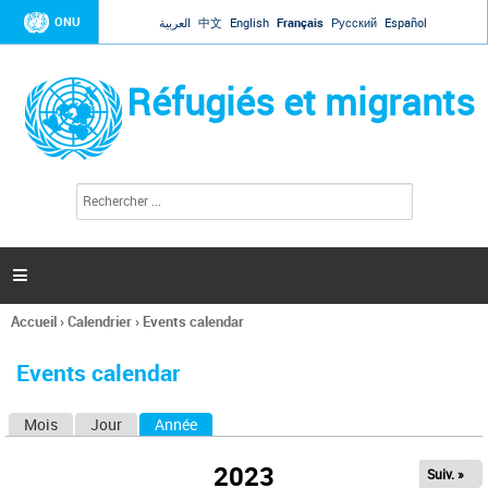
Jump to navigation
ONU
العربية
中文
English
Français
Русский
Español
Réfugiés et migrants
R
F
e
o
c
r
h
e
m
r

u
c
l
h
Accueil
›
Calendrier
›
Events calendar
a
e
Vous
r
i
êtes
r
Events calendar
ici
e
d
Mois
Jour
Année
(onglet actif)
O
e
r
n
e
2023
Suiv. »
g