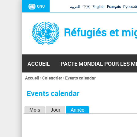
ONU
العربية
中文
English
Français
Русский
Réfugiés et mi
ACCUEIL
PACTE MONDIAL POUR LES M
Accueil
›
Calendrier
›
Events calendar
Vous
êtes
Events calendar
ici
O
Mois
Jour
Année
(onglet actif)
n
g
l