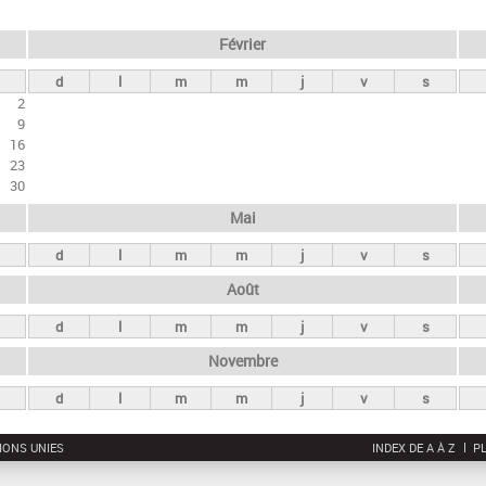
Février
d
l
m
m
j
v
s
2
9
16
23
30
Mai
d
l
m
m
j
v
s
Août
d
l
m
m
j
v
s
Novembre
d
l
m
m
j
v
s
IONS UNIES
INDEX DE A À Z
PL