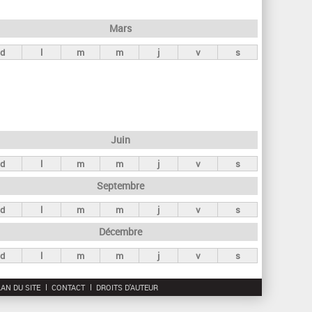
h
e
Mars
r
d
l
m
m
j
v
s
c
h
e
Juin
d
l
m
m
j
v
s
Septembre
d
l
m
m
j
v
s
Décembre
d
l
m
m
j
v
s
AN DU SITE
CONTACT
DROITS D'AUTEUR