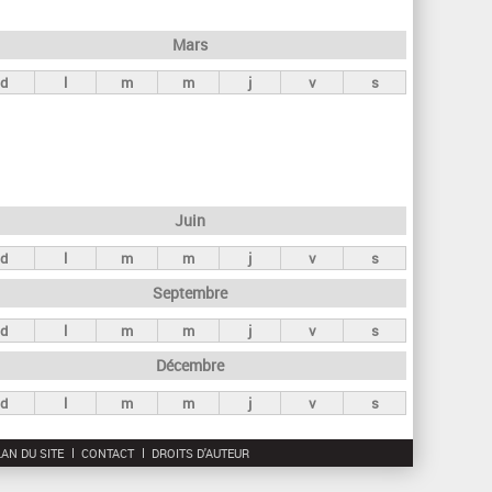
h
e
Mars
r
d
l
m
m
j
v
s
c
h
e
Juin
d
l
m
m
j
v
s
Septembre
d
l
m
m
j
v
s
Décembre
d
l
m
m
j
v
s
AN DU SITE
CONTACT
DROITS D'AUTEUR