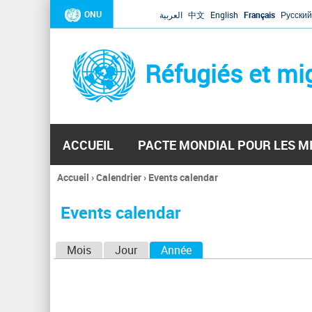
ONU
العربية
中文
English
Français
Русский
Réfugiés et mi
ACCUEIL
PACTE MONDIAL POUR LES M
Accueil
›
Calendrier
›
Events calendar
Vous
êtes
Events calendar
ici
O
Mois
Jour
Année
(onglet actif)
n
g
l