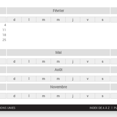
Février
d
l
m
m
j
v
s
4
11
18
25
Mai
d
l
m
m
j
v
s
Août
d
l
m
m
j
v
s
Novembre
d
l
m
m
j
v
s
IONS UNIES
INDEX DE A À Z
PL